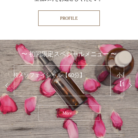
PROFILE
〜 初回限定スペシャルメニュー 〜
小顔美肌！パーフェクトフェイシャル
マ
【90分】
More...